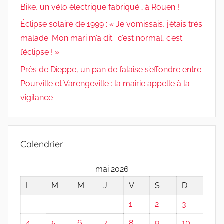
Bike, un vélo électrique fabriqué… à Rouen !
Éclipse solaire de 1999 : « Je vomissais, j’étais très
malade. Mon mari m’a dit : c’est normal, c’est
l’éclipse ! »
Près de Dieppe, un pan de falaise s’effondre entre
Pourville et Varengeville : la mairie appelle à la
vigilance
Calendrier
mai 2026
L
M
M
J
V
S
D
1
2
3
4
5
6
7
8
9
10