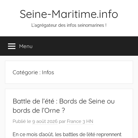
Aller
Seine-Maritime.info
au
contenu
L'agrégateur des infos seinomarines !
Menu
Catégorie :
Infos
Battle de l’été : Bords de Seine ou
bords de l’Orne ?
Publié le
9 août 2026
par
France 3 HN
En ce mois d’août, les battles de l’été reprennent