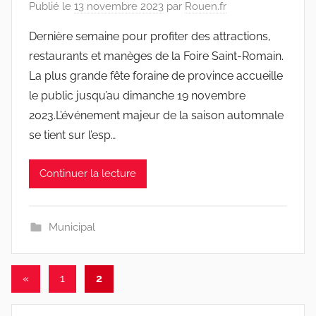
Publié le
13 novembre 2023
par
Rouen.fr
Dernière semaine pour profiter des attractions,
restaurants et manèges de la Foire Saint-Romain.
La plus grande fête foraine de province accueille
le public jusqu’au dimanche 19 novembre
2023.L’événement majeur de la saison automnale
se tient sur l’esp…
Continuer la lecture
Municipal
Pagination
Publications
«
1
2
précédentes
des