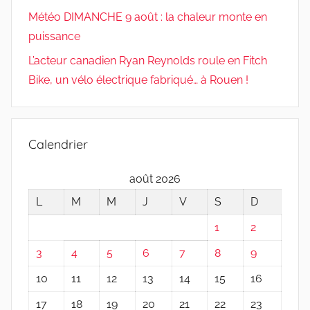
Météo DIMANCHE 9 août : la chaleur monte en
puissance
L’acteur canadien Ryan Reynolds roule en Fitch
Bike, un vélo électrique fabriqué… à Rouen !
Calendrier
août 2026
L
M
M
J
V
S
D
1
2
3
4
5
6
7
8
9
10
11
12
13
14
15
16
17
18
19
20
21
22
23