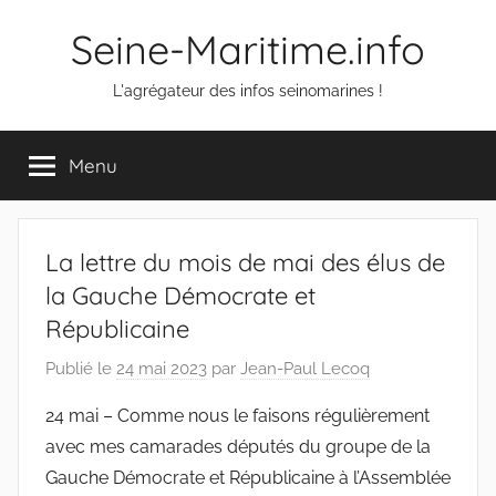
Aller
Seine-Maritime.info
au
contenu
L'agrégateur des infos seinomarines !
Menu
La lettre du mois de mai des élus de
la Gauche Démocrate et
Républicaine
Publié le
24 mai 2023
par
Jean-Paul Lecoq
24 mai – Comme nous le faisons régulièrement
avec mes camarades députés du groupe de la
Gauche Démocrate et Républicaine à l’Assemblée