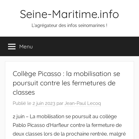
Aller
Seine-Maritime.info
au
contenu
L'agrégateur des infos seinomarines !
Menu
Collège Picasso : la mobilisation se
poursuit contre les fermetures de
classes
Publié le
2 juin 2023
par
Jean-Paul Lecoq
2 juin – La mobilisation se poursuit au collège
Pablo Picasso d’Harfleur contre la fermeture de
deux classes lors de la prochaine rentrée, malgré