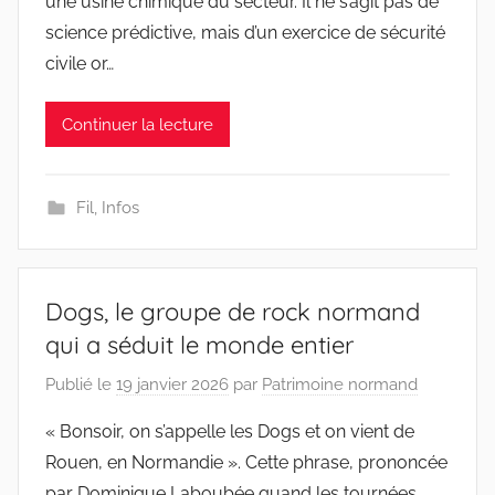
une usine chimique du secteur. Il ne s’agit pas de
science prédictive, mais d’un exercice de sécurité
civile or…
Continuer la lecture
Fil
,
Infos
Dogs, le groupe de rock normand
qui a séduit le monde entier
Publié le
19 janvier 2026
par
Patrimoine normand
« Bonsoir, on s’appelle les Dogs et on vient de
Rouen, en Normandie ». Cette phrase, prononcée
par Dominique Laboubée quand les tournées