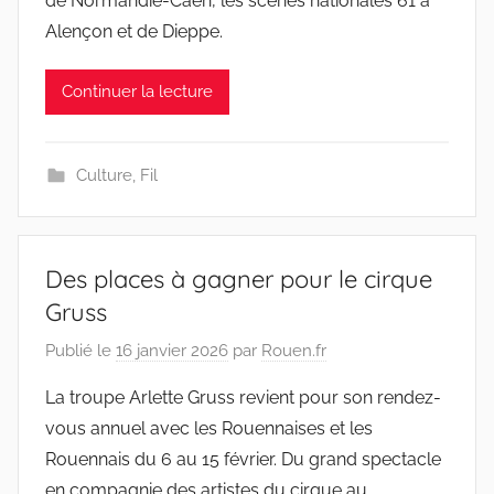
de Normandie-Caen, les scènes nationales 61 à
Alençon et de Dieppe.
Continuer la lecture
Culture
,
Fil
Des places à gagner pour le cirque
Gruss
Publié le
16 janvier 2026
par
Rouen.fr
La troupe Arlette Gruss revient pour son rendez-
vous annuel avec les Rouennaises et les
Rouennais du 6 au 15 février. Du grand spectacle
en compagnie des artistes du cirque au